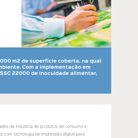
8000 m2 de superfície coberta, na qual
mbiente. Com a implementação em
FSSC 22000
de inocuidade alimentar,
des da indústria de produtos de consumo e
 com tecnologia de impressão digital para