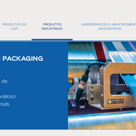
PRODUTOS DO
PRODUTOS
AGROSERVIÇOS E ABASTECIMEN
LAR
INDUSTRIAIS
SUSTENTÁVEL
NOSSAS MARCAS
NOSSAS MARCAS
COMPAÑÍA
M PACKAGING
IA
FOOD SERVICE DIVISÃO CONGELADOS
DIVISÃO DE ENVASE
 COM A NUTRIÇÃO
PONTO QUENTE
o de
COM A QUALIDADE E A INOVAÇÃO
valioso
 CONCURSO PREVENTIVO
esas
ELAS AO MUNDO