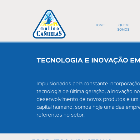
Skip
to
main
content
HOME
QUEM
SOMOS
NÓS
TECNOLOGIA E INOVAÇÃO E
NOSSA HISTÓR
COMPROMISSO
Impulsionados pela constante incorporaçã
tecnologia de última geração, a inovação no
COMPROMISSO 
desenvolvimento de novos produtos e um 
INFORMACIÓN
capital humano, somos hoje uma das empr
referentes no setor.
MOINHO CAÑU