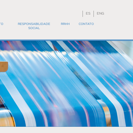
ES
ENG
TO
RESPONSABILIDADE
RRHH
CONTATO
SOCIAL