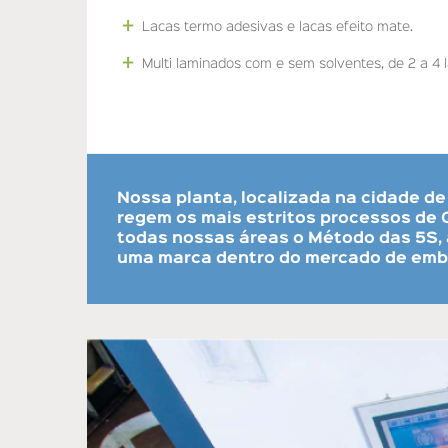
Lacas termo adesivas e lacas efeito mate.
Multi laminados com e sem solventes, de 2 a 4 
Nossa planta, localizada na cidade de
regem os mais estritos processos de 
todas nossas áreas o Método das 5S, 
uma marca dentro do mercado de emb