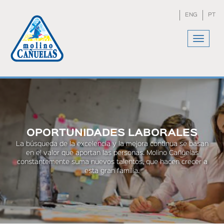
Skip
to
ENG
PT
main
content
Toggle
navigat
You
are
here
OPORTUNIDADES LABORALES
La búsqueda de la excelencia y la mejora continua se basan
en el valor que aportan las personas. Molino Cañuelas
constantemente suma nuevos talentos, que hacen crecer a
esta gran familia.