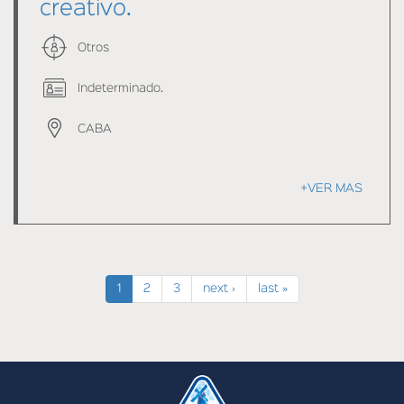
creativo.
Otros
Indeterminado.
CABA
+VER MAS
1
2
3
next ›
last »