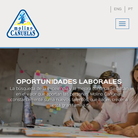
Skip
to
ENG
PT
main
content
Toggle
navigat
You
are
here
OPORTUNIDADES LABORALES
La búsqueda de la excelencia y la mejora continua se basan
en el valor que aportan las personas. Molino Cañuelas
constantemente suma nuevos talentos, que hacen crecer a
esta gran familia.