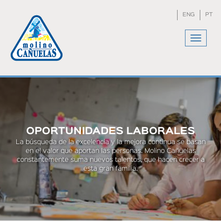
Skip
to
ENG
PT
main
content
Toggle
navigat
You
are
here
OPORTUNIDADES LABORALES
La búsqueda de la excelencia y la mejora continua se basan
en el valor que aportan las personas. Molino Cañuelas
constantemente suma nuevos talentos, que hacen crecer a
esta gran familia.